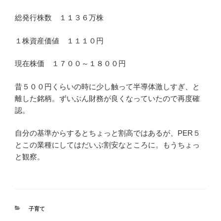
総発行株数 １１３６万株
１株資産価値 １１１０円
現在株価 １７００～１８００円
昔５００円くらいの時に少し触って半導体激しすぎ、と
離した銘柄。ずいぶん財務が良くなっていたので再度確
認。
自分の基準からするとちょっと割高ではあるが、PER５
とこの業種にしてはだいぶ割安なところに。もうちょっ
と観察。
カ
子育て
テ