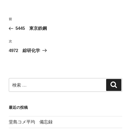
投
過
前
稿
去
5445 東京鉄鋼
ナ
の
ビ
投
次
次
稿
ゲ
の
4972 綜研化学
投
ー
稿
シ
ョ
ン
検
検
索
索:
最近の投稿
堂島コメ平均 備忘録