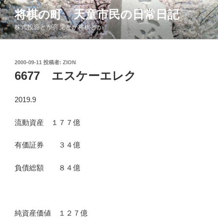
コ
将棋の町 天童市民の日常日記
ン
株式投資とか育児とか将棋とか
テ
ン
ツ
投
2000-09-11
投稿者:
ZION
へ
稿
6677 エスケーエレク
ス
日:
キ
ッ
2019.9
プ
流動資産 １７７億
有価証券 ３４億
負債総額 ８４億
純資産価値 １２７億