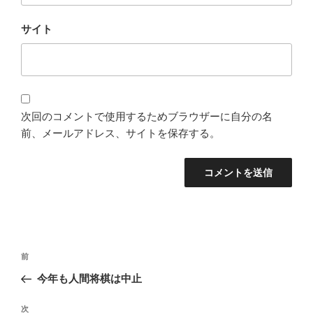
サイト
次回のコメントで使用するためブラウザーに自分の名
前、メールアドレス、サイトを保存する。
投
過
前
稿
去
今年も人間将棋は中止
ナ
の
ビ
投
次
次