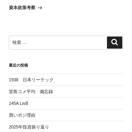
稿
ゲ
の
資本政策考察
投
ー
稿
シ
ョ
ン
検
検
索
索:
最近の投稿
1938 日本リーテック
堂島コメ平均 備忘録
145A LisB
買いポジ理由
2025年投資振り返り