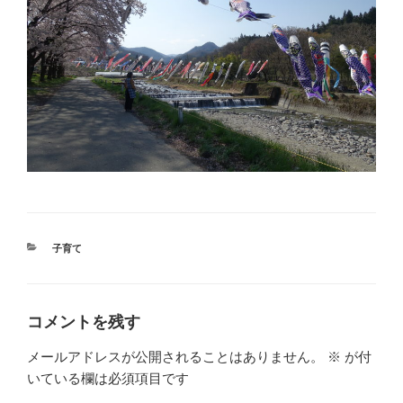
カ
子育て
テ
ゴ
リ
ー
コメントを残す
メールアドレスが公開されることはありません。
※
が付
いている欄は必須項目です