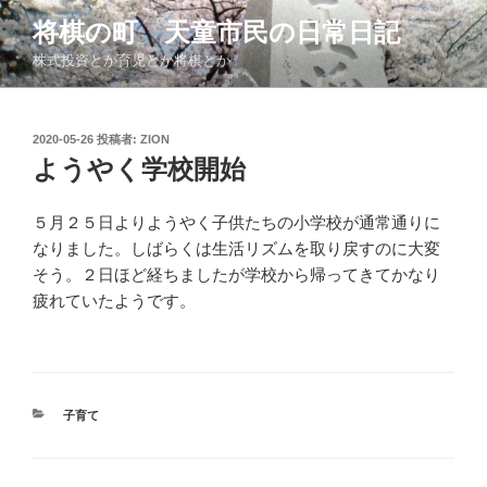
コ
将棋の町 天童市民の日常日記
ン
株式投資とか育児とか将棋とか
テ
ン
ツ
投
2020-05-26
投稿者:
ZION
へ
稿
ようやく学校開始
ス
日:
キ
ッ
５月２５日よりようやく子供たちの小学校が通常通りに
プ
なりました。しばらくは生活リズムを取り戻すのに大変
そう。２日ほど経ちましたが学校から帰ってきてかなり
疲れていたようです。
カ
子育て
テ
ゴ
リ