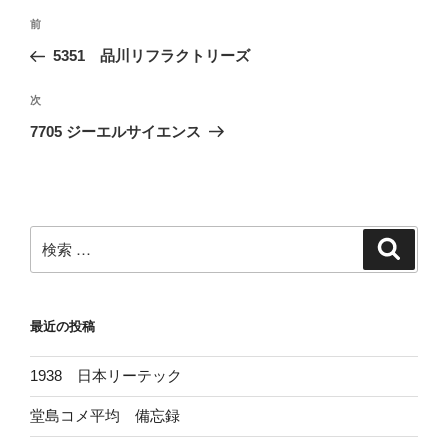
投
過
前
稿
去
5351 品川リフラクトリーズ
ナ
の
ビ
投
次
次
稿
ゲ
の
7705 ジーエルサイエンス
投
ー
稿
シ
ョ
ン
検
検
索
索:
最近の投稿
1938 日本リーテック
堂島コメ平均 備忘録